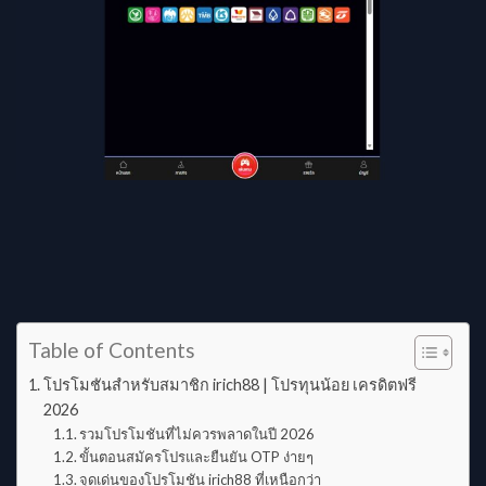
Table of Contents
โปรโมชันสำหรับสมาชิก irich88 | โปรทุนน้อย เครดิตฟรี
2026
รวมโปรโมชันที่ไม่ควรพลาดในปี 2026
ขั้นตอนสมัครโปรและยืนยัน OTP ง่ายๆ
จุดเด่นของโปรโมชัน irich88 ที่เหนือกว่า