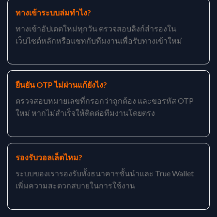
ทางเข้าระบบล่มทำไง?
ทางเข้าอัปเดตใหม่ทุกวัน ตรวจสอบลิงก์สำรองใน
เว็บไซต์หลักหรือแชทกับทีมงานเพื่อรับทางเข้าใหม่
ยืนยัน OTP ไม่ผ่านแก้ยังไง?
ตรวจสอบหมายเลขที่กรอกว่าถูกต้อง และขอรหัส OTP
ใหม่ หากไม่สำเร็จให้ติดต่อทีมงานโดยตรง
รองรับวอลเล็ตไหม?
ระบบของเรารองรับทั้งธนาคารชั้นนำและ True Wallet
เพิ่มความสะดวกสบายในการใช้งาน