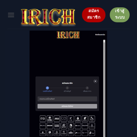
Skip
to
สมัคร
เข้าสู่
สมาชิก
ระบบ
content